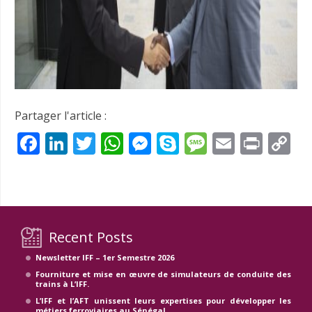
Partager l'article :
Facebook
LinkedIn
Twitter
WhatsApp
Messenger
Skype
Message
Email
Prin
C
Li
Recent Posts
Newsletter IFF – 1er Semestre 2026
Fourniture et mise en œuvre de simulateurs de conduite des
trains à L’IFF.
L’IFF et l’AFT unissent leurs expertises pour développer les
métiers ferroviaires au Sénégal