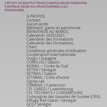
L’IFF EST UN INSTITUT FRANCO-MAROCAIN DE FORMATION
CONTINUE DÉDIÉ AUX PROFESSIONNELS DU
FERROVIAIRE.
À PROPOS
Contact
Aucun accès
Bâtiment, gares et patrimoine
BIENVENUE AU MAROC
Calendrier 2020/2021
Calendrier des formations
Calendrier des formations
Chart
Conditions générales d’utilisation
Coopération internationale
Ouigo / Espagne
COMILOG / Gabon
KORAIL – Corée du Sud
SETER / Sénégal
SETRAG / Gabon
SITARAIL / Côte-d’Ivoire
Sigma rail
CAMRAIL / Cameroun
CFL CARGO / Luxembourg
CFL TECHNICS / LUXEMBOURG
Compagnie des bauxites de Guinée (CBG)
Eiffage Rail Dakar / Sénégal
GCO/ Sénégal