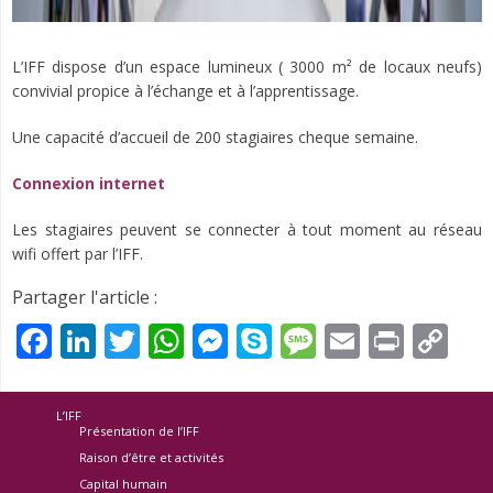
L’IFF dispose d’un espace lumineux (
3000 m² de locaux neufs
)
convivial
propice à l’échange et à l’apprentissage.
Une capacité d’accueil de 200 stagiaires cheque semaine.
Connexion internet
Les stagiaires peuvent se connecter à tout moment au réseau
wifi offert par l’IFF.
Partager l'article :
Facebook
LinkedIn
Twitter
WhatsApp
Messenger
Skype
Message
Email
Print
Co
Li
L’IFF
Présentation de l’IFF
Raison d’être et activités
Capital humain