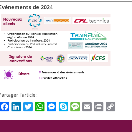
Evénements de 202
4
Partager l'article :
Facebook
LinkedIn
Twitter
WhatsApp
Messenger
Skype
Message
Email
Print
Cop
Lin