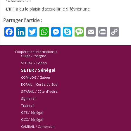
14 février 2023
L’IFF a eu le plaisir d’accueillir le 9 février une
Partager l'article :
Facebook
LinkedIn
Twitter
WhatsApp
Messenger
Skype
Message
Email
Print
Co
Li
Coopération internationale
Ouigo / Espagne
SETRAG / Gabon
SETER / Sénégal
COMILOG / Gabon
KORAIL – Corée du Sud
SITARAIL / Côte-d’Ivoire
Sigma rail
Trainrail
GTS / Sénégal
GCO/ Sénégal
CAMRAIL / Cameroun