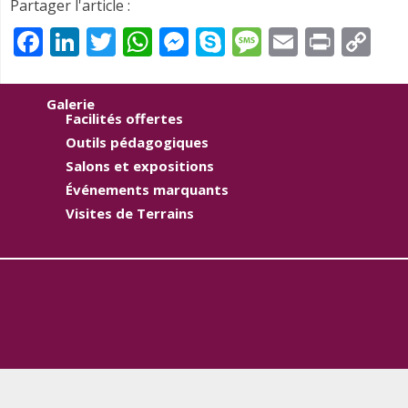
Partager l'article :
Facebook
LinkedIn
Twitter
WhatsApp
Messenger
Skype
Message
Email
Print
Co
Li
Galerie
Facilités offertes
Outils pédagogiques
Salons et expositions
Événements marquants
Visites de Terrains