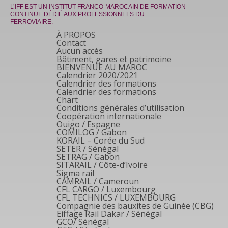
L’IFF EST UN INSTITUT FRANCO-MAROCAIN DE FORMATION
CONTINUE DÉDIÉ AUX PROFESSIONNELS DU
FERROVIAIRE.
À PROPOS
Contact
Aucun accès
Bâtiment, gares et patrimoine
BIENVENUE AU MAROC
Calendrier 2020/2021
Calendrier des formations
Calendrier des formations
Chart
Conditions générales d’utilisation
Coopération internationale
Ouigo / Espagne
COMILOG / Gabon
KORAIL – Corée du Sud
SETER / Sénégal
SETRAG / Gabon
SITARAIL / Côte-d’Ivoire
Sigma rail
CAMRAIL / Cameroun
CFL CARGO / Luxembourg
CFL TECHNICS / LUXEMBOURG
Compagnie des bauxites de Guinée (CBG)
Eiffage Rail Dakar / Sénégal
GCO/ Sénégal