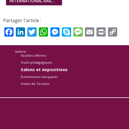
INTERNATIONAL RAILWAY SAFETY COUNCIL SEPTEMBRE 2016
Partager l'article :
Facebook
LinkedIn
Twitter
WhatsApp
Messenger
Skype
Message
Email
Print
Co
Li
Galerie
Facilités offertes
Outils pédagogiques
Salons et expositions
Événements marquants
Visites de Terrains