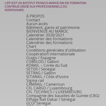
L’IFF EST UN INSTITUT FRANCO-MAROCAIN DE FORMATION
CONTINUE DÉDIÉ AUX PROFESSIONNELS DU
FERROVIAIRE.
À PROPOS
Contact
Aucun accès
Bâtiment, gares et patrimoine
BIENVENUE AU MAROC
Calendrier 2020/2021
Calendrier des formations
Calendrier des formations
Chart
Conditions générales d’utilisation
Coopération internationale
Ouigo / Espagne
COMILOG / Gabon
KORAIL – Corée du Sud
SETER / Sénégal
SETRAG / Gabon
SITARAIL / Côte-d’Ivoire
Sigma rail
CAMRAIL / Cameroun
CFL CARGO / Luxembourg
CFL TECHNICS / LUXEMBOURG
Compagnie des bauxites de Guinée (CBG)
Eiffage Rail Dakar / Sénégal
GCO/ Sénégal