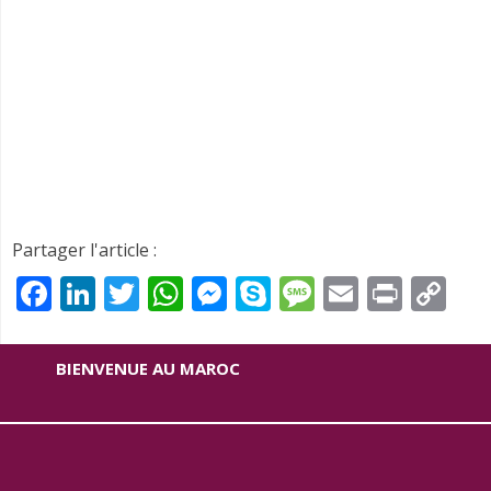
Partager l'article :
Facebook
LinkedIn
Twitter
WhatsApp
Messenger
Skype
Message
Email
Print
Co
Li
BIENVENUE AU MAROC