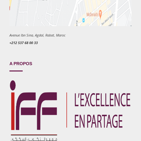
Avenue Ibn Sina, Agdal, Rabat, Maroc
+212 537 68 00 33
A PROPOS