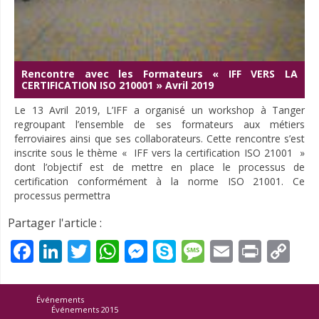
Rencontre avec les Formateurs « IFF VERS LA
CERTIFICATION ISO 210001 » Avril 2019
Le 13 Avril 2019, L’IFF a organisé un workshop à Tanger
regroupant l’ensemble de ses formateurs aux métiers
ferroviaires ainsi que ses collaborateurs. Cette rencontre s’est
inscrite sous le thème « IFF vers la certification ISO 21001 »
dont l’objectif est de mettre en place le processus de
certification conformément à la norme ISO 21001. Ce
processus permettra
Partager l'article :
Facebook
LinkedIn
Twitter
WhatsApp
Messenger
Skype
Message
Email
Print
Co
Li
Événements
Événements 2015