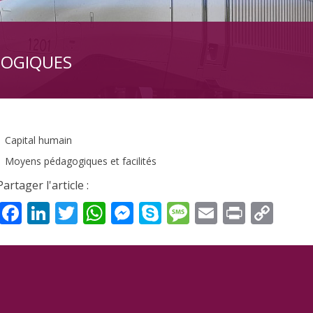
GOGIQUES
Capital humain
Moyens pédagogiques et facilités
Partager l'article :
Facebook
LinkedIn
Twitter
WhatsApp
Messenger
Skype
Message
Email
Print
Cop
Lin