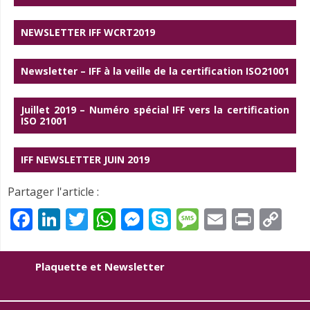
NEWSLETTER IFF WCRT2019
Newsletter – IFF à la veille de la certification ISO21001
Juillet 2019 – Numéro spécial IFF vers la certification
ISO 21001
IFF NEWSLETTER JUIN 2019
Partager l'article :
Facebook
LinkedIn
Twitter
WhatsApp
Messenger
Skype
Message
Email
Print
Co
Li
Plaquette et Newsletter