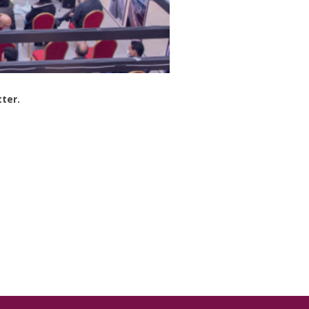
tter.
py
nk