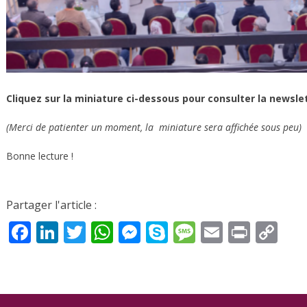
Cliquez sur la miniature ci-dessous pour consulter la newsle
(Merci de patienter un moment, la miniature sera affichée sous peu)
Bonne lecture !
Partager l'article :
Facebook
LinkedIn
Twitter
WhatsApp
Messenger
Skype
Message
Email
Print
Co
Li