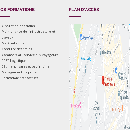
OS FORMATIONS
PLAN D’ACCÈS
Circulation des trains
Maintenance de l’infrastructure et
travaux
Matériel Roulant
Conduite des trains
Commercial , service aux voyageurs
FRET Logistique
Bâtiment , gares et patrimoine
Management de projet
Formations transverses