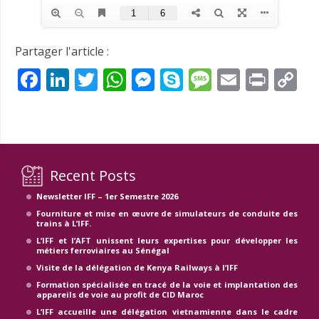
Partager l'article :
Facebook
LinkedIn
Twitter
WhatsApp
Messenger
Skype
Message
Email
Prin
C
Li
Recent Posts
Newsletter IFF – 1er Semestre 2026
Fourniture et mise en œuvre de simulateurs de conduite des
trains à L’IFF.
L’IFF et l’AFT unissent leurs expertises pour développer les
métiers ferroviaires au Sénégal
Visite de la délégation de Kenya Railways à l’IFF
Formation spécialisée en tracé de la voie et implantation des
appareils de voie au profit de CID Maroc
L’IFF accueille une délégation vietnamienne dans le cadre