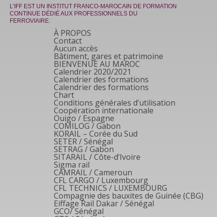
L’IFF EST UN INSTITUT FRANCO-MAROCAIN DE FORMATION
CONTINUE DÉDIÉ AUX PROFESSIONNELS DU
FERROVIAIRE.
À PROPOS
Contact
Aucun accès
Bâtiment, gares et patrimoine
BIENVENUE AU MAROC
Calendrier 2020/2021
Calendrier des formations
Calendrier des formations
Chart
Conditions générales d’utilisation
Coopération internationale
Ouigo / Espagne
COMILOG / Gabon
KORAIL – Corée du Sud
SETER / Sénégal
SETRAG / Gabon
SITARAIL / Côte-d’Ivoire
Sigma rail
CAMRAIL / Cameroun
CFL CARGO / Luxembourg
CFL TECHNICS / LUXEMBOURG
Compagnie des bauxites de Guinée (CBG)
Eiffage Rail Dakar / Sénégal
GCO/ Sénégal