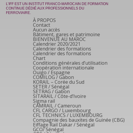
L’IFF EST UN INSTITUT FRANCO-MAROCAIN DE FORMATION
CONTINUE DÉDIÉ AUX PROFESSIONNELS DU
FERROVIAIRE.
À PROPOS
Contact
Aucun accès
Bâtiment, gares et patrimoine
BIENVENUE AU MAROC
Calendrier 2020/2021
Calendrier des formations
Calendrier des formations
Chart
Conditions générales d’utilisation
Coopération internationale
Ouigo / Espagne
COMILOG / Gabon
KORAIL – Corée du Sud
SETER / Sénégal
SETRAG / Gabon
SITARAIL / Côte-d’Ivoire
Sigma rail
CAMRAIL / Cameroun
CFL CARGO / Luxembourg
CFL TECHNICS / LUXEMBOURG
Compagnie des bauxites de Guinée (CBG)
Eiffage Rail Dakar / Sénégal
GCO/ Sénégal