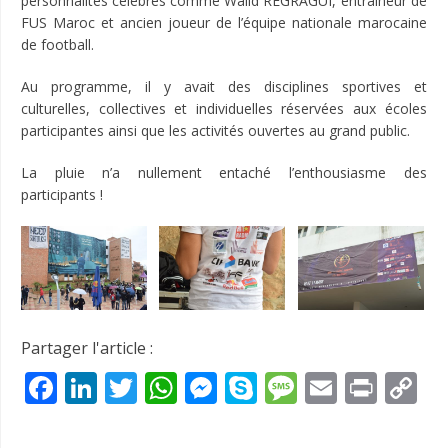
personnalités célèbres comme Walid REGRAGUI, entraîneur de
FUS Maroc et ancien joueur de l’équipe nationale marocaine
de football.
Au programme, il y avait des disciplines sportives et
culturelles, collectives et individuelles réservées aux écoles
participantes ainsi que les activités ouvertes au grand public.
La pluie n’a nullement entaché l’enthousiasme des
participants !
Partager l'article :
Facebook
LinkedIn
Twitter
WhatsApp
Messenger
Skype
Message
Email
Prin
C
Li