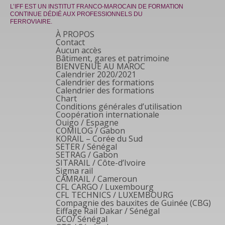
L’IFF EST UN INSTITUT FRANCO-MAROCAIN DE FORMATION
CONTINUE DÉDIÉ AUX PROFESSIONNELS DU
FERROVIAIRE.
À PROPOS
Contact
Aucun accès
Bâtiment, gares et patrimoine
BIENVENUE AU MAROC
Calendrier 2020/2021
Calendrier des formations
Calendrier des formations
Chart
Conditions générales d’utilisation
Coopération internationale
Ouigo / Espagne
COMILOG / Gabon
KORAIL – Corée du Sud
SETER / Sénégal
SETRAG / Gabon
SITARAIL / Côte-d’Ivoire
Sigma rail
CAMRAIL / Cameroun
CFL CARGO / Luxembourg
CFL TECHNICS / LUXEMBOURG
Compagnie des bauxites de Guinée (CBG)
Eiffage Rail Dakar / Sénégal
GCO/ Sénégal