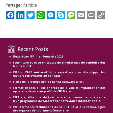
Partager l'article :
Facebook
LinkedIn
Twitter
WhatsApp
Messenger
Skype
Message
Email
Prin
C
Li
Recent Posts
Newsletter IFF – 1er Semestre 2026
Fourniture et mise en œuvre de simulateurs de conduite des
trains à L’IFF.
L’IFF et l’AFT unissent leurs expertises pour développer les
métiers ferroviaires au Sénégal
Visite de la délégation de Kenya Railways à l’IFF
Formation spécialisée en tracé de la voie et implantation des
appareils de voie au profit de CID Maroc
L’IFF accueille une délégation vietnamienne dans le cadre
d’un programme de coopération ferroviaire internationale.
L’IFF forme les techniciens de la RRT PACA aux technologies
des organes de roulement ferroviaire.