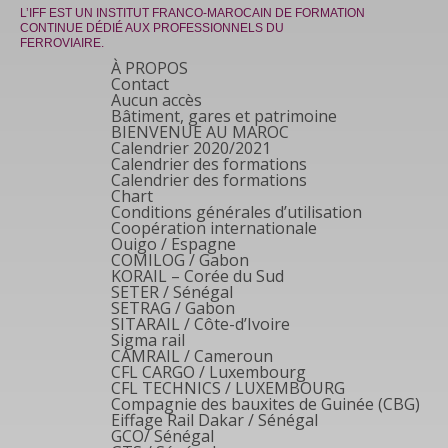
L’IFF EST UN INSTITUT FRANCO-MAROCAIN DE FORMATION
CONTINUE DÉDIÉ AUX PROFESSIONNELS DU
FERROVIAIRE.
À PROPOS
Contact
Aucun accès
Bâtiment, gares et patrimoine
BIENVENUE AU MAROC
Calendrier 2020/2021
Calendrier des formations
Calendrier des formations
Chart
Conditions générales d’utilisation
Coopération internationale
Ouigo / Espagne
COMILOG / Gabon
KORAIL – Corée du Sud
SETER / Sénégal
SETRAG / Gabon
SITARAIL / Côte-d’Ivoire
Sigma rail
CAMRAIL / Cameroun
CFL CARGO / Luxembourg
CFL TECHNICS / LUXEMBOURG
Compagnie des bauxites de Guinée (CBG)
Eiffage Rail Dakar / Sénégal
GCO/ Sénégal