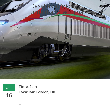
Dasellus ac nibh
urna donec ac urna
Time:
9pm
OCT
Location:
London, UK
16