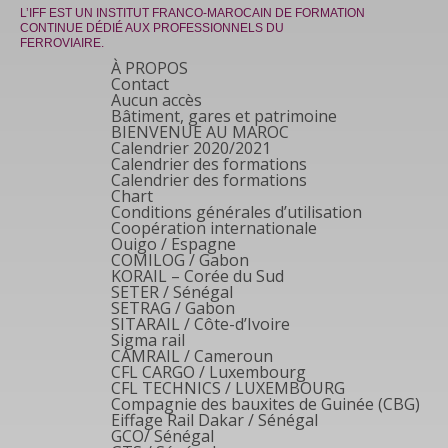
L’IFF EST UN INSTITUT FRANCO-MAROCAIN DE FORMATION
CONTINUE DÉDIÉ AUX PROFESSIONNELS DU
FERROVIAIRE.
À PROPOS
Contact
Aucun accès
Bâtiment, gares et patrimoine
BIENVENUE AU MAROC
Calendrier 2020/2021
Calendrier des formations
Calendrier des formations
Chart
Conditions générales d’utilisation
Coopération internationale
Ouigo / Espagne
COMILOG / Gabon
KORAIL – Corée du Sud
SETER / Sénégal
SETRAG / Gabon
SITARAIL / Côte-d’Ivoire
Sigma rail
CAMRAIL / Cameroun
CFL CARGO / Luxembourg
CFL TECHNICS / LUXEMBOURG
Compagnie des bauxites de Guinée (CBG)
Eiffage Rail Dakar / Sénégal
GCO/ Sénégal