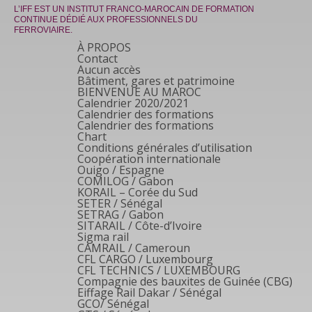
L’IFF EST UN INSTITUT FRANCO-MAROCAIN DE FORMATION
CONTINUE DÉDIÉ AUX PROFESSIONNELS DU
FERROVIAIRE.
À PROPOS
Contact
Aucun accès
Bâtiment, gares et patrimoine
BIENVENUE AU MAROC
Calendrier 2020/2021
Calendrier des formations
Calendrier des formations
Chart
Conditions générales d’utilisation
Coopération internationale
Ouigo / Espagne
COMILOG / Gabon
KORAIL – Corée du Sud
SETER / Sénégal
SETRAG / Gabon
SITARAIL / Côte-d’Ivoire
Sigma rail
CAMRAIL / Cameroun
CFL CARGO / Luxembourg
CFL TECHNICS / LUXEMBOURG
Compagnie des bauxites de Guinée (CBG)
Eiffage Rail Dakar / Sénégal
GCO/ Sénégal