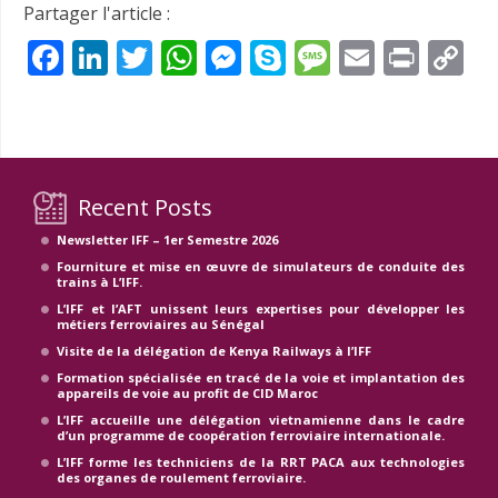
Partager l'article :
Facebook
LinkedIn
Twitter
WhatsApp
Messenger
Skype
Message
Email
Prin
C
Li
Recent Posts
Newsletter IFF – 1er Semestre 2026
Fourniture et mise en œuvre de simulateurs de conduite des
trains à L’IFF.
L’IFF et l’AFT unissent leurs expertises pour développer les
métiers ferroviaires au Sénégal
Visite de la délégation de Kenya Railways à l’IFF
Formation spécialisée en tracé de la voie et implantation des
appareils de voie au profit de CID Maroc
L’IFF accueille une délégation vietnamienne dans le cadre
d’un programme de coopération ferroviaire internationale.
L’IFF forme les techniciens de la RRT PACA aux technologies
des organes de roulement ferroviaire.