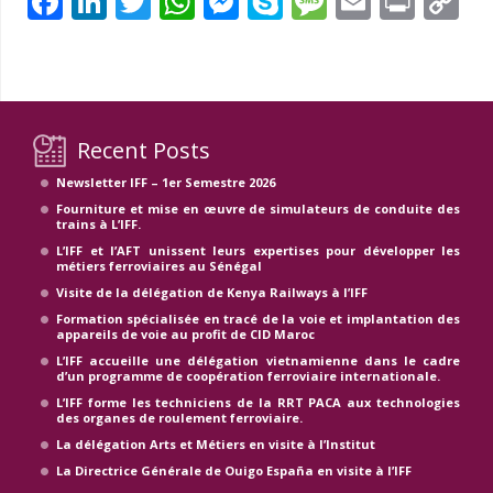
Facebook
LinkedIn
Twitter
WhatsApp
Messenger
Skype
Message
Email
Prin
C
Li
Recent Posts
Newsletter IFF – 1er Semestre 2026
Fourniture et mise en œuvre de simulateurs de conduite des
trains à L’IFF.
L’IFF et l’AFT unissent leurs expertises pour développer les
métiers ferroviaires au Sénégal
Visite de la délégation de Kenya Railways à l’IFF
Formation spécialisée en tracé de la voie et implantation des
appareils de voie au profit de CID Maroc
L’IFF accueille une délégation vietnamienne dans le cadre
d’un programme de coopération ferroviaire internationale.
L’IFF forme les techniciens de la RRT PACA aux technologies
des organes de roulement ferroviaire.
La délégation Arts et Métiers en visite à l’Institut
La Directrice Générale de Ouigo España en visite à l’IFF