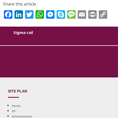
Share this article :
Facebook
LinkedIn
Twitter
WhatsApp
Messenger
Skype
Message
Email
Print
Co
Li
Sigma rail
SITE PLAN
Home
IFF
Achievements