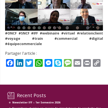
#ONCF #SNCF #IFF #webinaire #virtuel #relationclient
#voyage #train #commercial #digital
#équipecommerciale
Partager l'article :
Facebook
LinkedIn
Twitter
WhatsApp
Messenger
Skype
Message
Email
Prin
C
Li
Recent Posts
Newsletter IFF – 1er Semestre 2026