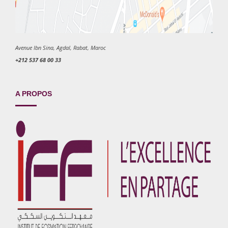
Avenue Ibn Sina, Agdal, Rabat, Maroc
+212 537 68 00 33
A PROPOS