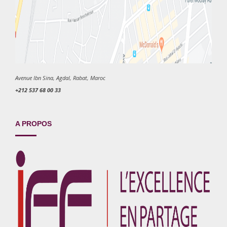
Avenue Ibn Sina, Agdal, Rabat, Maroc
+212 537 68 00 33
A PROPOS