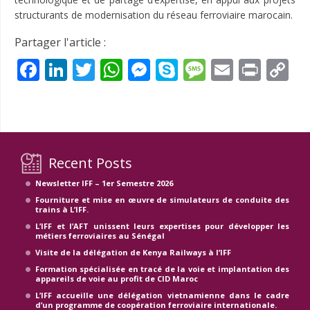
structurants de modernisation du réseau ferroviaire marocain.
Partager l'article :
Facebook
LinkedIn
Twitter
WhatsApp
Messenger
Skype
Message
Email
Prin
C
Li
Recent Posts
Newsletter IFF – 1er Semestre 2026
Fourniture et mise en œuvre de simulateurs de conduite des
trains à L’IFF.
L’IFF et l’AFT unissent leurs expertises pour développer les
métiers ferroviaires au Sénégal
Visite de la délégation de Kenya Railways à l’IFF
Formation spécialisée en tracé de la voie et implantation des
appareils de voie au profit de CID Maroc
L’IFF accueille une délégation vietnamienne dans le cadre
d’un programme de coopération ferroviaire internationale.