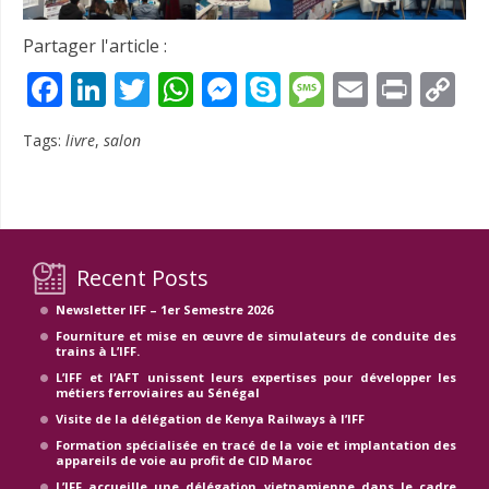
Partager l'article :
Facebook
LinkedIn
Twitter
WhatsApp
Messenger
Skype
Message
Email
Prin
C
Li
Tags:
livre
,
salon
Recent Posts
Newsletter IFF – 1er Semestre 2026
Fourniture et mise en œuvre de simulateurs de conduite des
trains à L’IFF.
L’IFF et l’AFT unissent leurs expertises pour développer les
métiers ferroviaires au Sénégal
Visite de la délégation de Kenya Railways à l’IFF
Formation spécialisée en tracé de la voie et implantation des
appareils de voie au profit de CID Maroc
L’IFF accueille une délégation vietnamienne dans le cadre