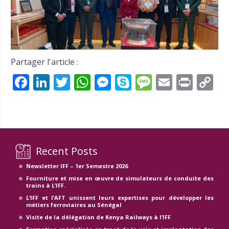
Partager l'article :
Facebook
LinkedIn
Twitter
WhatsApp
Messenger
Skype
Message
Email
Prin
C
Li
Recent Posts
Newsletter IFF – 1er Semestre 2026
Fourniture et mise en œuvre de simulateurs de conduite des
trains à L’IFF.
L’IFF et l’AFT unissent leurs expertises pour développer les
métiers ferroviaires au Sénégal
Visite de la délégation de Kenya Railways à l’IFF