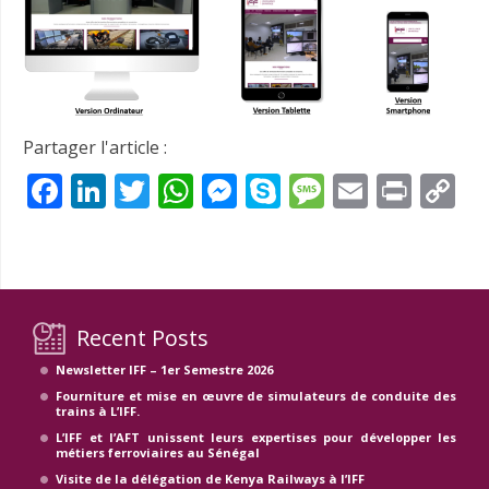
Partager l'article :
Facebook
LinkedIn
Twitter
WhatsApp
Messenger
Skype
Message
Email
Prin
C
Li
Recent Posts
Newsletter IFF – 1er Semestre 2026
Fourniture et mise en œuvre de simulateurs de conduite des
trains à L’IFF.
L’IFF et l’AFT unissent leurs expertises pour développer les
métiers ferroviaires au Sénégal
Visite de la délégation de Kenya Railways à l’IFF