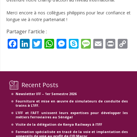
Merci encore à nos collègues philippins pour leur confiance et
longue vie à notre partenariat !
Partager l'article :
Facebook
LinkedIn
Twitter
WhatsApp
Messenger
Skype
Message
Email
Prin
C
Li
Recent Posts
Newsletter IFF – 1er Semestre 2026
Fourniture et mise en œuvre de simulateurs de conduite des
trains à L’IFF.
L’IFF et l’AFT unissent leurs expertises pour développer les
métiers ferroviaires au Sénégal
Visite de la délégation de Kenya Railways à l’IFF
Formation spécialisée en tracé de la voie et implantation des
appareils de voie au profit de CID Maroc